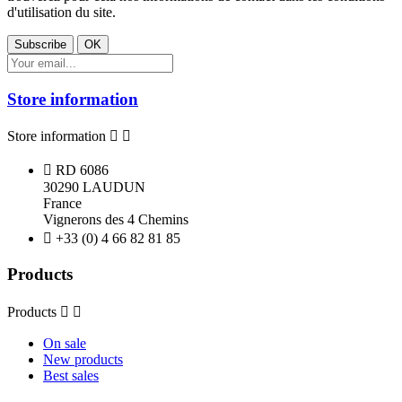
d'utilisation du site.
Store information
Store information



RD 6086
30290 LAUDUN
France
Vignerons des 4 Chemins

+33 (0) 4 66 82 81 85
Products
Products


On sale
New products
Best sales