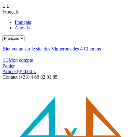


Français
Français
Anglais
Bienvenue sur le site des Vignerons des 4 Chemins


Mon compte
Panier
Article
(0)
0,00 €
Contact
(+33) 4 66 82 81 85