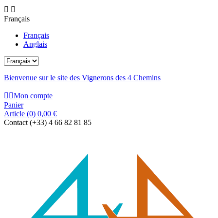


Français
Français
Anglais
Bienvenue sur le site des Vignerons des 4 Chemins


Mon compte
Panier
Article
(0)
0,00 €
Contact
(+33) 4 66 82 81 85