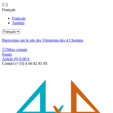


Français
Français
Anglais
Bienvenue sur le site des Vignerons des 4 Chemins


Mon compte
Panier
Article
(0)
0,00 €
Contact
(+33) 4 66 82 81 85