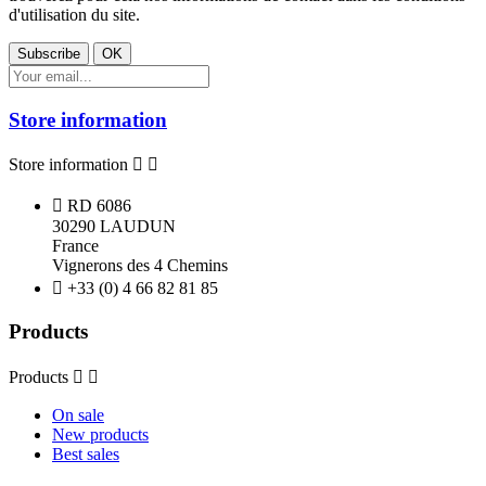
d'utilisation du site.
Store information
Store information



RD 6086
30290 LAUDUN
France
Vignerons des 4 Chemins

+33 (0) 4 66 82 81 85
Products
Products


On sale
New products
Best sales