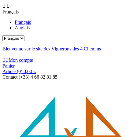


Français
Français
Anglais
Bienvenue sur le site des Vignerons des 4 Chemins


Mon compte
Panier
Article
(0)
0,00 €
Contact
(+33) 4 66 82 81 85