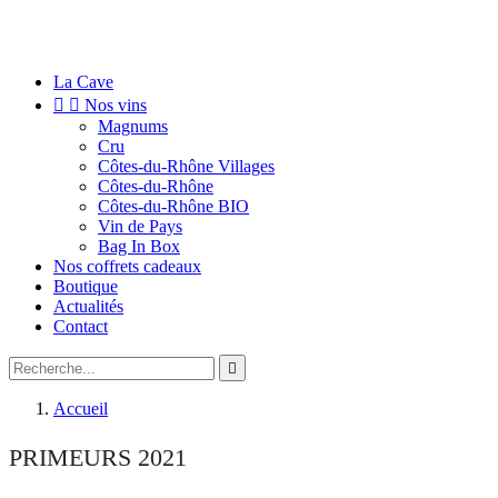
La Cave


Nos vins
Magnums
Cru
Côtes-du-Rhône Villages
Côtes-du-Rhône
Côtes-du-Rhône BIO
Vin de Pays
Bag In Box
Nos coffrets cadeaux
Boutique
Actualités
Contact

Accueil
PRIMEURS 2021