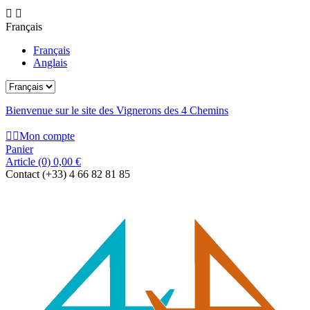


Français
Français
Anglais
Bienvenue sur le site des Vignerons des 4 Chemins


Mon compte
Panier
Article
(0)
0,00 €
Contact
(+33) 4 66 82 81 85