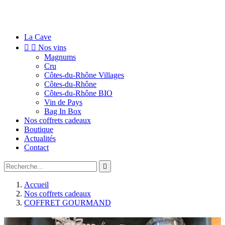
La Cave


Nos vins
Magnums
Cru
Côtes-du-Rhône Villages
Côtes-du-Rhône
Côtes-du-Rhône BIO
Vin de Pays
Bag In Box
Nos coffrets cadeaux
Boutique
Actualités
Contact

Accueil
Nos coffrets cadeaux
COFFRET GOURMAND