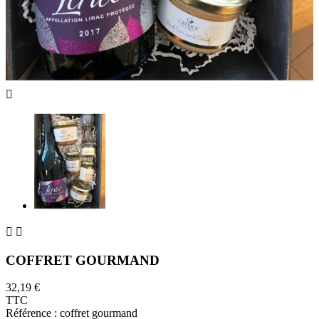



COFFRET GOURMAND
32,19 €
TTC
Référence :
coffret gourmand