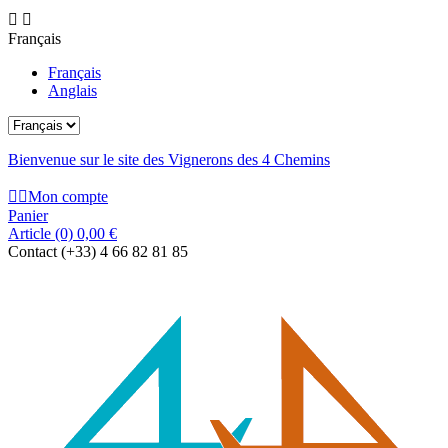


Français
Français
Anglais
Bienvenue sur le site des Vignerons des 4 Chemins


Mon compte
Panier
Article
(0)
0,00 €
Contact
(+33) 4 66 82 81 85